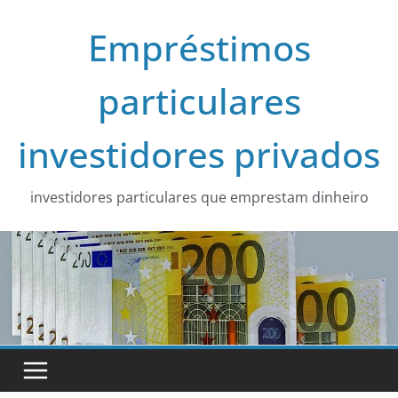
Skip
Empréstimos
to
content
particulares
investidores privados
investidores particulares que emprestam dinheiro